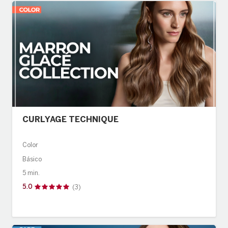
Evolution
BRAND
American Crew
Revlon Professional
CURLYAGE TECHNIQUE
Color
Básico
5 min.
5.0
(3)