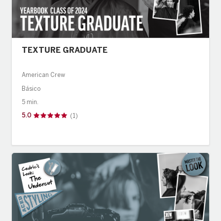
TEXTURE GRADUATE
American Crew
Básico
5 min.
5.0
(1)