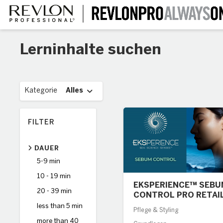
Zum
Hauptinhalt
wechseln
Lerninhalte suchen
Aufklappen
Kategorie
Alles
FILTER
DAUER
5-9 min
10 - 19 min
EKSPERIENCE™ SEBU
20 - 39 min
CONTROL PRO RETAI
less than 5 min
Pflege & Styling
more than 40