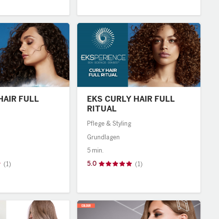
R FULL
EKS CURLY HAIR FULL
RITUAL
Pflege & Styling
Grundlagen
5 min.
5.0
(1)
(1)