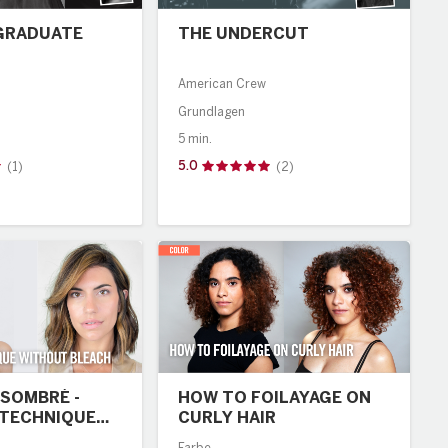
GRADUATE
THE UNDERCUT
American Crew
Grundlagen
5 min.
5.0
(1)
(2)
SOMBRÉ -
HOW TO FOILAYAGE ON
 TECHNIQUE
CURLY HAIR
BLEACH