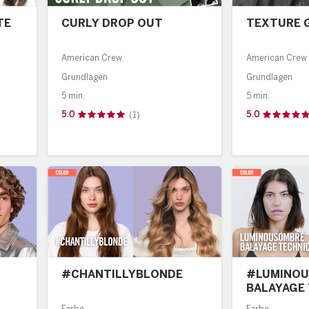
TE
CURLY DROP OUT
TEXTURE 
American Crew
American Crew
Grundlagen
Grundlagen
5 min.
5 min.
5.0
5.0
(1)
#CHANTILLYBLONDE
#LUMINOU
BALAYAGE
WITHOUT 