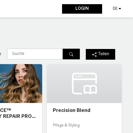
LOGIN
DE
Suche
Suche
e
Teilen
e" data-flex-icon="star" class="flex-icon ft-fw ft tfont-var-star-fill 
NCE™
Precision Blend
 REPAIR PRO
Pflege & Styling