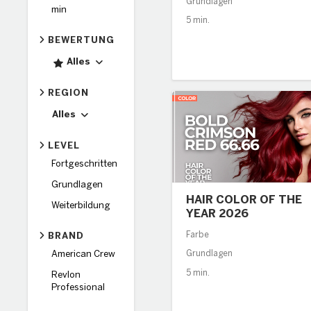
Grundlagen
min
5 min.
BEWERTUNG
BEWERTUNG
Aufklappen
Alles
REGION
Region
Aufklappen
Alles
LEVEL
Fortgeschritten
Grundlagen
HAIR COLOR OF THE
Weiterbildung
YEAR 2026
Farbe
BRAND
American Crew
Grundlagen
5 min.
Revlon
Professional