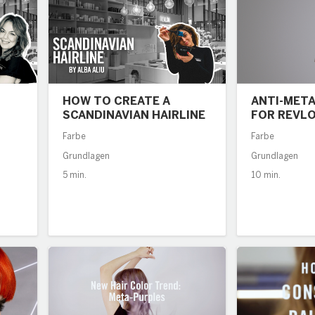
HOW TO CREATE A
ANTI-META
SCANDINAVIAN HAIRLINE
FOR REVL
COLORSM
Farbe
Farbe
INTEGRAT
Grundlagen
Grundlagen
PROTECTI
5 min.
10 min.