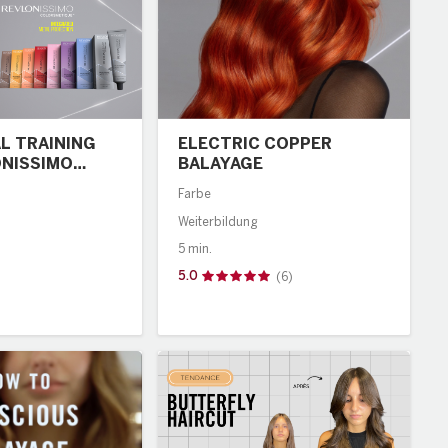
L TRAINING
ELECTRIC COPPER
ONISSIMO
BALAYAGE
ETIQUE™
Farbe
ED METAL
Weiterbildung
ON
5 min.
5.0
(6)