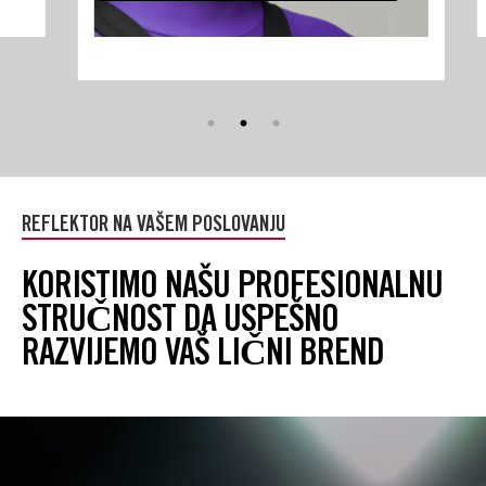
Прескочи
(нови
REFLEKTOR NA VAŠEM POSLOVANJU
HTML
блок)
KORISTIMO NAŠU PROFESIONALNU
STRUČNOST DA USPEŠNO
RAZVIJEMO VAŠ LIČNI BREND