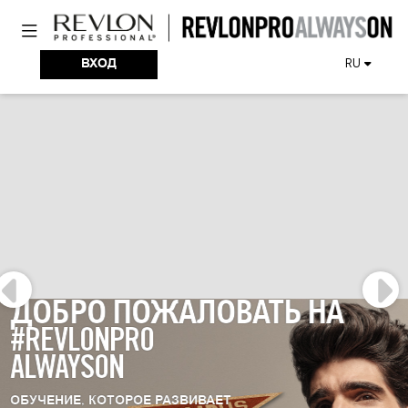
Перейти
Переключатель нави
к
основному
содержанию
ВХОД
RU
ДОБРО ПОЖАЛОВАТЬ НА
#REVLONPRO
ALWAYSON
ОБУЧЕНИЕ, КОТОРОЕ РАЗВИВАЕТ