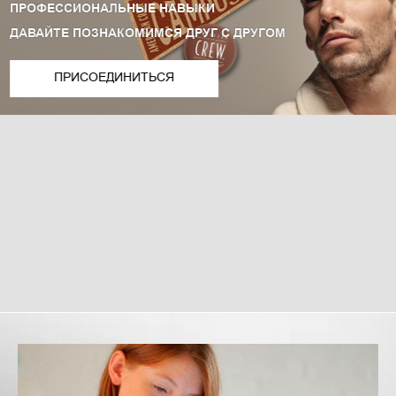
ПРОФЕССИОНАЛЬНЫЕ НАВЫКИ
ДАВАЙТЕ ПОЗНАКОМИМСЯ ДРУГ С ДРУГОМ
ПРИСОЕДИНИТЬСЯ
Пропустить
Пропустить
(новый
(новый
блок
блок
HTML)
HTML)